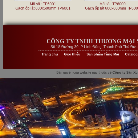
Mã số : TP6001
Mã số : TP6000
Gạch ốp lát 600x600mm TP6001
Gạch ốp lát 600x600mm TP60
CÔNG TY TNHH THƯƠNG MẠI 
Số 18 Đường 30, P. Linh Đông, Thành Phố Thủ Đức, 
Trang chủ
Giới thiệu
Sản phẩm Tùng Mai
Catalo
Bản quyền của website này thuộc về
Công ty Sản Xu