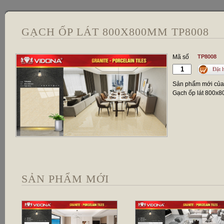
GẠCH ỐP LÁT 800X800MM TP8008
Mã số
TP8008
Đặt 
Sản phẩm mới củ
Gạch ốp lát 800x
SẢN PHẨM MỚI