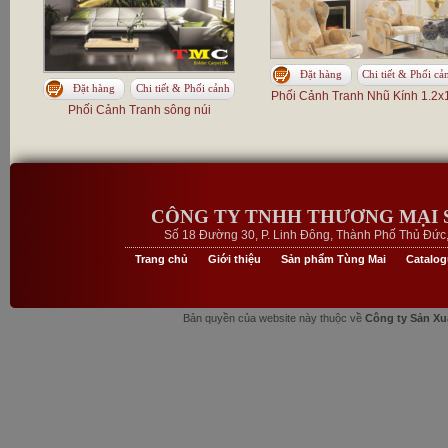
Đặt hàng
Chi tiết & Phối cả
Đặt hàng
Chi tiết & Phối cảnh
Phối Cảnh Tranh Nhũ Kính 1.2x
Phối Cảnh Tranh sông núi
CÔNG TY TNHH THƯƠNG MẠI 
Số 18 Đường 30, P. Linh Đông, Thành Phố Thủ Đức, 
Trang chủ
Giới thiệu
Sản phẩm Tùng Mai
Catalo
Bản quyền của website này thuộc về
Công ty Sản Xu