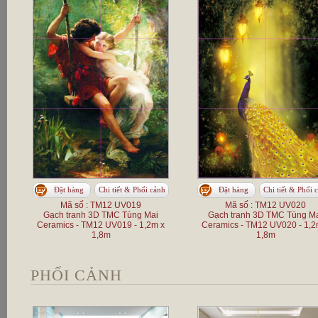
Đặt hàng
Chi tiết & Phối cảnh
Đặt hàng
Chi tiết & Phối 
Mã số : TM12 UV019
Mã số : TM12 UV020
Gạch tranh 3D TMC Tùng Mai
Gạch tranh 3D TMC Tùng M
Ceramics - TM12 UV019 - 1,2m x
Ceramics - TM12 UV020 - 1,2
1,8m
1,8m
PHỐI CẢNH