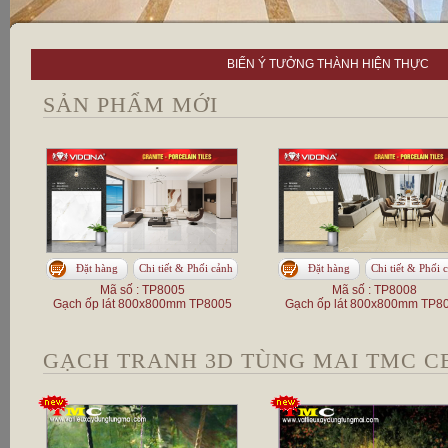
BIẾN Ý TƯỞNG THÀNH HIỆN THỰC
SẢN PHẨM MỚI
Đặt hàng
Chi tiết & Phối cảnh
Đặt hàng
Chi tiết & Phối 
Mã số : TP8005
Mã số : TP8008
Gạch ốp lát 800x800mm TP8005
Gạch ốp lát 800x800mm TP8
GẠCH TRANH 3D TÙNG MAI TMC C